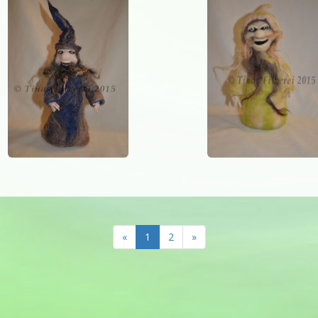
«
1
2
»